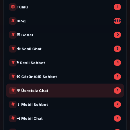
Tümü
1
Blog
689
💬 Genel
0
🔊 Sesli Chat
3
🎙️ Sesli Sohbet
4
📹 Görüntülü Sohbet
1
💬 Ücretsiz Chat
1
📱 Mobil Sohbet
2
📲 Mobil Chat
1