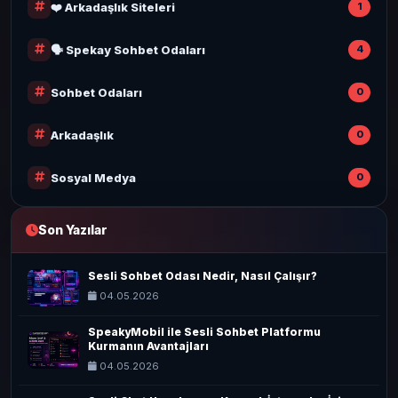
❤️ Arkadaşlık Siteleri
1
🗣️ Spekay Sohbet Odaları
4
Sohbet Odaları
0
Arkadaşlık
0
Sosyal Medya
0
Son Yazılar
Sesli Sohbet Odası Nedir, Nasıl Çalışır?
04.05.2026
SpeakyMobil ile Sesli Sohbet Platformu
Kurmanın Avantajları
04.05.2026