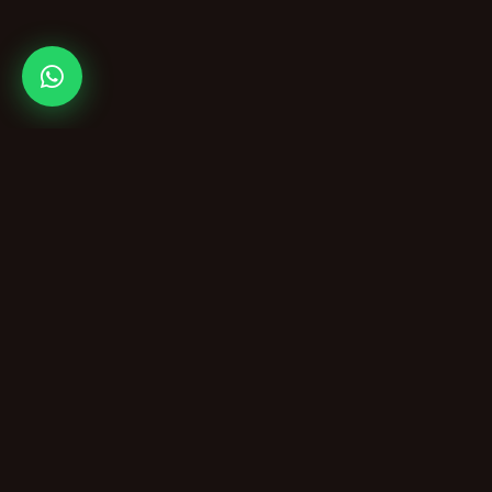
Speakymobil
Speakymobil; sesli sohbet, mobil chat ve voice chat altyapıları
için hazır paket, kurulum ve destek hizmetleri sunan
profesyonel satış platformudur.
Hızlı Linkler