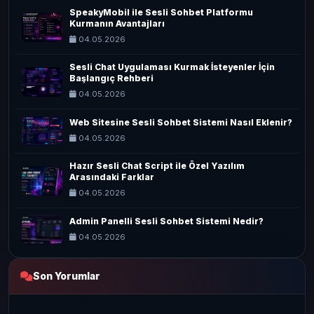
SpeakyMobil ile Sesli Sohbet Platformu
Kurmanın Avantajları
04.05.2026
Sesli Chat Uygulaması Kurmak İsteyenler İçin
Başlangıç Rehberi
04.05.2026
Web Sitesine Sesli Sohbet Sistemi Nasıl Eklenir?
04.05.2026
Hazır Sesli Chat Script ile Özel Yazılım
Arasındaki Farklar
04.05.2026
Admin Panelli Sesli Sohbet Sistemi Nedir?
04.05.2026
Son Yorumlar