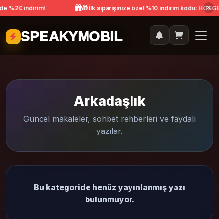
e %20 indirim!
🎁 İlk siparişinize özel %10 indirim kodu: HOSGE
SPEAKYMOBIL
Arkadaşlık
Güncel makaleler, sohbet rehberleri ve faydalı
yazılar.
Bu kategoride henüz yayınlanmış yazı
bulunmuyor.