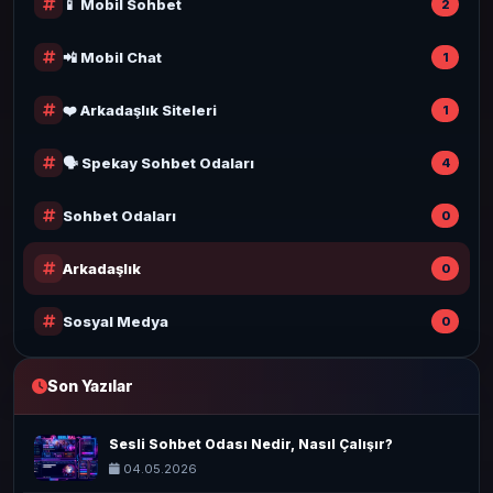
📱 Mobil Sohbet
2
📲 Mobil Chat
1
❤️ Arkadaşlık Siteleri
1
🗣️ Spekay Sohbet Odaları
4
Sohbet Odaları
0
Arkadaşlık
0
Sosyal Medya
0
Son Yazılar
Sesli Sohbet Odası Nedir, Nasıl Çalışır?
04.05.2026