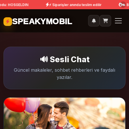
kodu: HOSGELDIN
⚡ Siparişler anında teslim edilir
🔥 Bu
SPEAKYMOBIL
🔊 Sesli Chat
Güncel makaleler, sohbet rehberleri ve faydalı
yazılar.