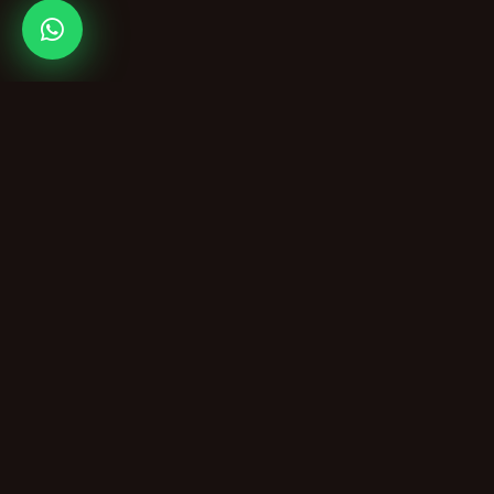
Speakymobil
Speakymobil; sesli sohbet, mobil chat ve voice chat altyapıları
için hazır paket, kurulum ve destek hizmetleri sunan
profesyonel satış platformudur.
Hızlı Linkler
Ana Sayfa