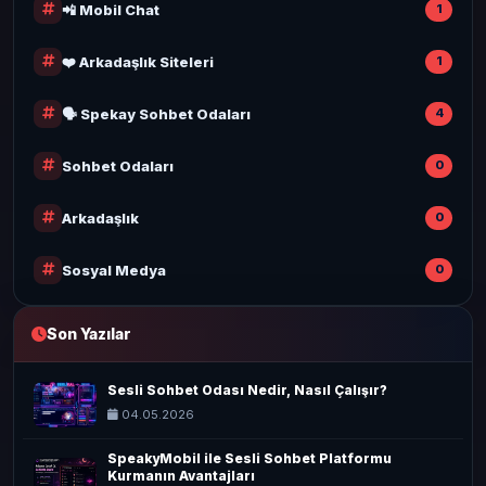
📲 Mobil Chat
1
❤️ Arkadaşlık Siteleri
1
🗣️ Spekay Sohbet Odaları
4
Sohbet Odaları
0
Arkadaşlık
0
Sosyal Medya
0
Son Yazılar
Sesli Sohbet Odası Nedir, Nasıl Çalışır?
04.05.2026
SpeakyMobil ile Sesli Sohbet Platformu
Kurmanın Avantajları