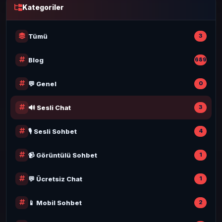
Kategoriler
Tümü
3
Blog
689
💬 Genel
0
🔊 Sesli Chat
3
🎙️ Sesli Sohbet
4
📹 Görüntülü Sohbet
1
💬 Ücretsiz Chat
1
📱 Mobil Sohbet
2