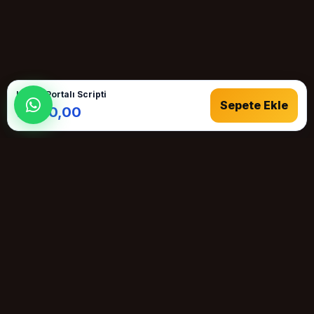
Haber Portalı Scripti
Sepete Ekle
₺1.150,00
Speakymobil
Speakymobil; sesli sohbet, mobil chat ve voice chat altyapıları
için hazır paket, kurulum ve destek hizmetleri sunan
profesyonel satış platformudur.