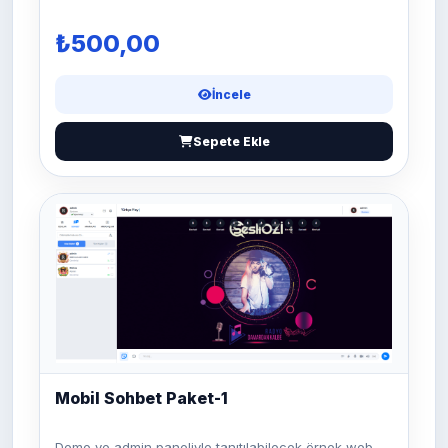
₺500,00
İncele
Sepete Ekle
Mobil Sohbet Paket-1
Demo ve admin paneliyle tanıtılabilecek örnek web