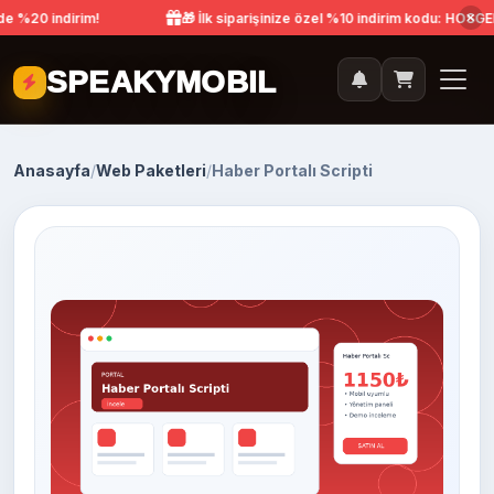
 %20 indirim!
🎁 İlk siparişinize özel %10 indirim kodu: HOSGEL
SPEAKYMOBIL
Anasayfa
/
Web Paketleri
/
Haber Portalı Scripti