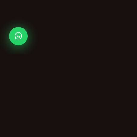
Mehmet K.
82.000
Eskişehir
•
13 dakika önce
Speakymobil
Speakymobil; sesli sohbet, mobil chat ve
voice chat altyapıları için hazır paket, kurulum
ve destek hizmetleri sunan profesyonel satış