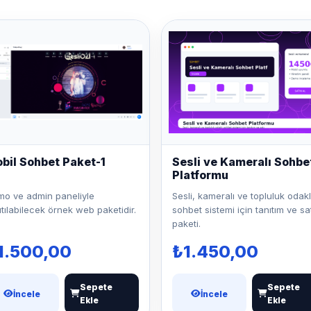
bil Sohbet Paket-1
Sesli ve Kameralı Sohbe
Platformu
o ve admin paneliyle
Sesli, kameralı ve topluluk odakl
ıtılabilecek örnek web paketidir.
sohbet sistemi için tanıtım ve sa
paketi.
1.500,00
₺1.450,00
Sepete
Sepete
İncele
İncele
Ekle
Ekle