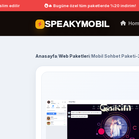
lim edilir
🔥 Bugüne özel tüm paketlerde %20 indirim!
SPEAKYMOBIL
Hom
Anasayfa
/
Web Paketleri
/
Mobil Sohbet Paketi-