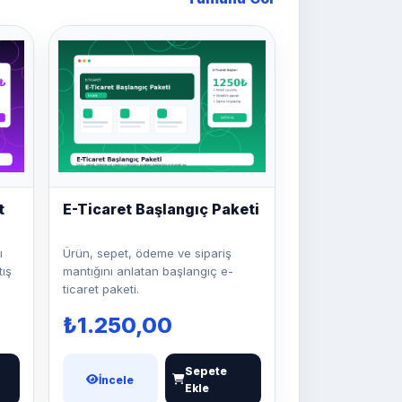
t
E-Ticaret Başlangıç Paketi
ı
Ürün, sepet, ödeme ve sipariş
tış
mantığını anlatan başlangıç e-
ticaret paketi.
₺1.250,00
Sepete
İncele
Ekle