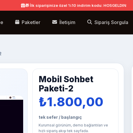
🎁 İlk siparişinize özel %10 indirim kodu: HOSGELDIN
e
Paketler
İletişim
Sipariş Sorgula
2
Mobil Sohbet
Paketi-2
₺1.800,00
tek sefer / başlangıç
Kurumsal görünüm, demo bağlantıları ve
hızlı sipariş akışı tek sayfada.