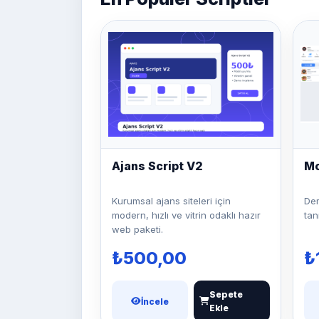
Ajans Script V2
Mo
Kurumsal ajans siteleri için
Dem
modern, hızlı ve vitrin odaklı hazır
tan
web paketi.
₺500,00
₺
Sepete
İncele
Ekle